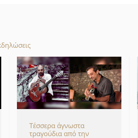
κδηλώσεις
Τέσσερα άγνωστα
τραγούδια από την