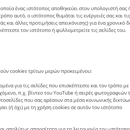
α οποία ένας ιστότοπος αποθηκεύει στον υπολογιστή σας 
τρόπο αυτό, ο ιστότοπος θυμάται τις ενέργειές σας και τ
 και άλλες προτιμήσεις απεικόνισης) για ένα χρονικό διά
κέπτεστε τον ιστότοπο ή φυλλομετρείτε τις σελίδες του.
;
ιούν cookies τρίτων μερών προκειμένου:
μένα για τις σελίδες που επισκέπτεστε και τον τρόπο με
μενο, π.χ. βίντεο του YouTube ή σειρές φωτογραφιών το
ιστοσελίδες που σας αρέσουν στα μέσα κοινωνικής δικτύ
ι (ή όχι) με τη χρήση cookies σε αυτόν τον ιστότοπο
ναι απολύτως απαραίτητη για τη λειτουργία του ιστότοπο