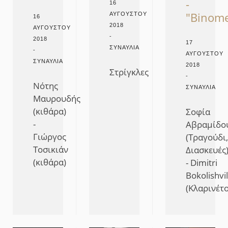
-
16
"Binom
ΑΥΓΟΎΣΤΟΥ
16
2018
ΑΥΓΟΎΣΤΟΥ
-
2018
17
ΣΥΝΑΥΛΊΑ
-
ΑΥΓΟΎΣΤΟΥ
ΣΥΝΑΥΛΊΑ
2018
Στρίγκλες
-
Νότης
ΣΥΝΑΥΛΊΑ
Μαυρουδής
(κιθάρα)
Σοφία
-
Αβραμίδο
Γιώργος
(Τραγούδι,
Τοσικιάν
Διασκευές
(κιθάρα)
- Dimitri
Bokolishvil
(Κλαρινέτο