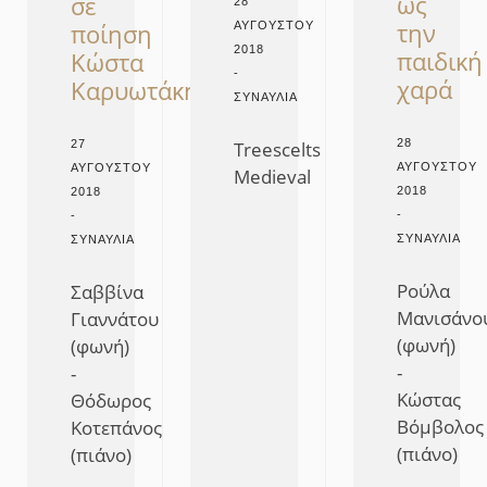
ως
σε
28
την
ποίηση
ΑΥΓΟΎΣΤΟΥ
2018
παιδική
Κώστα
-
χαρά​
Καρυωτάκη
ΣΥΝΑΥΛΊΑ
28
27
Treescelts
ΑΥΓΟΎΣΤΟΥ
ΑΥΓΟΎΣΤΟΥ
Medieval
2018
2018
-
-
ΣΥΝΑΥΛΊΑ
ΣΥΝΑΥΛΊΑ
Ρούλα
Σαββίνα
Μανισάνο
Γιαννάτου
(φωνή)
(φωνή)
-
-
Κώστας
Θόδωρος
Βόμβολος
Κοτεπάνος
(πιάνο)
(πιάνο)