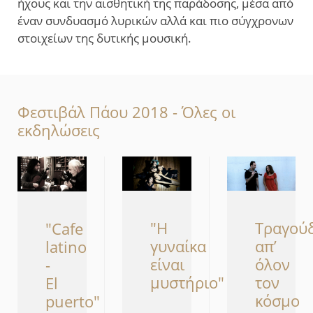
ήχους και την αισθητική της παράδοσης, μέσα από
έναν συνδυασμό λυρικών αλλά και πιο σύγχρονων
στοιχείων της δυτικής μουσική.
Φεστιβάλ Πάου 2018 - Όλες οι
εκδηλώσεις
"Η
Τραγού
"Cafe
γυναίκα
απ’
latino
είναι
όλον
-
μυστήριο"
τον
El
κόσμο
puerto"