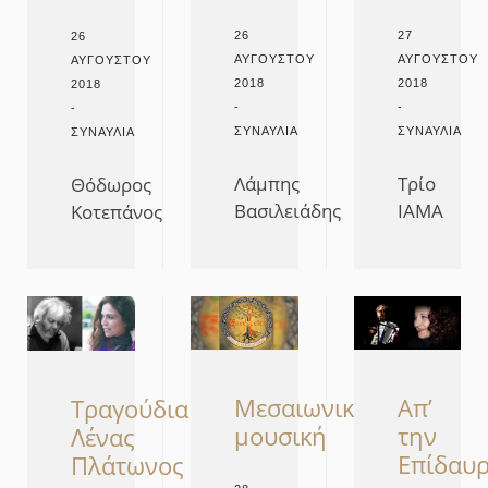
26
27
26
ΑΥΓΟΎΣΤΟΥ
ΑΥΓΟΎΣΤΟΥ
ΑΥΓΟΎΣΤΟΥ
2018
2018
2018
-
-
-
ΣΥΝΑΥΛΊΑ
ΣΥΝΑΥΛΊΑ
ΣΥΝΑΥΛΊΑ
Λάμπης
Τρίο
Θόδωρος
Βασιλειάδης
ΙΑΜΑ
Κοτεπάνος
Μεσαιωνική
Aπ’
Τραγούδια
μουσική
την
Λένας
Επίδαυ
Πλάτωνος