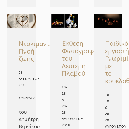
Έκθεση
Παιδικό
Ντοκιμαντέρ:
Φωτογραφίας
εργαστή
Πνοή
του
Γνωριμί
ζωής
Λευτέρη
με
Πλαβού
το
28
κουκλο
ΑΥΓΟΎΣΤΟΥ
2018
16-
-
18
16-
ΣΥΝΑΥΛΊΑ
&
18
26-
&
του
28
26-
Δημήτρη
ΑΥΓΟΎΣΤΟΥ
28
Βερνίκου
2018
ΑΥΓΟΎΣΤΟΥ