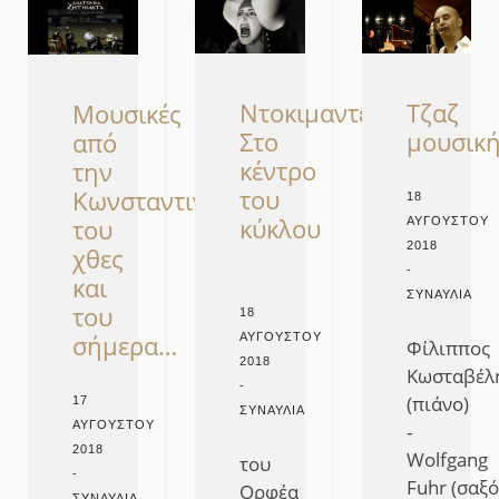
Nτοκιμαντέρ:
Τζαζ
Μουσικές
Στο
μουσικ
από
κέντρο
την
του
Κωνσταντινούπολη
18
κύκλου
του
ΑΥΓΟΎΣΤΟΥ
2018
χθες
-
και
ΣΥΝΑΥΛΊΑ
του
18
σήμερα…
ΑΥΓΟΎΣΤΟΥ
Φίλιππος
2018
Κωσταβέλ
-
(πιάνο)
17
ΣΥΝΑΥΛΊΑ
ΑΥΓΟΎΣΤΟΥ
-
2018
Wolfgang
του
-
Fuhr (σαξ
Ορφέα
ΣΥΝΑΥΛΊΑ