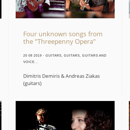
Four unknown songs from
the "Threepenny Opera"
20 08 2019 - GUITARS, GUITARS, GUITARS AND
VOICE...
Dimitris Demiris & Andreas Ziakas
(guitars)