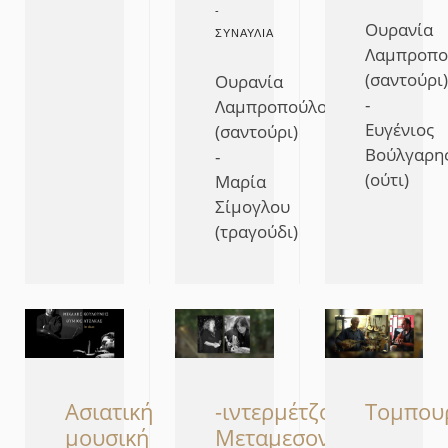
-
Ουρανία
ΣΥΝΑΥΛΊΑ
Λαμπροπο
(σαντούρι)
Ουρανία
-
Λαμπροπούλου
Ευγένιος
(σαντούρι)
Βούλγαρη
-
(ούτι)
Μαρία
Σίμογλου
(τραγούδι)
-ιντερμέτζο-
Τομπου
Ασιατική
Μεταμεσονύκτιες
μουσική