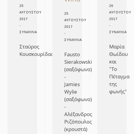
26
25
ΑΥΓΟΎΣΤΟΥ
ΑΥΓΟΎΣΤΟΥ
25
2017
2017
ΑΥΓΟΎΣΤΟΥ
-
-
2017
ΣΥΝΑΥΛΊΑ
ΣΥΝΑΥΛΊΑ
-
ΣΥΝΑΥΛΊΑ
Μαρία
Σταύρος
Θωίδου
Κουσκουρίδας
Fausto
και
Sierakowski
"Το
(σαξόφωνο)
Πέταγμα
-
της
Jamies
φωνής"
Wylie
(σαξόφωνο)
-
Αλέξανδρος
Ριζόπουλος
(κρουστά)