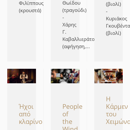
Θωίδου
Φιλίππους
(βιολί)
(τραγούδι)
(κρουστά)
-
-
Κυριάκος
Χάρης
Γκουβέντα
Γ.
(βιολί)
Καβαλλιεράτος
(αφήγηση,...
Η
People
Κάρμεν
Ήχοι
of
του
από
the
Χειμών
κλαρίνo
Wind