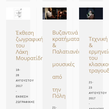
Βυζαντινά
Έκθεση
κρατήματα
Τεχνική
ζωγραφικής
&
&
του
Παλατιανές
ερμηνεί
Λάκη
του
Μουρατίδη
μουσικές
κλασικο
τραγουδ
18-
από
28
ΑΥΓΟΎΣΤΟΥ
21-
2017
την
23
-
ΑΥΓΟΎΣΤΟΥ
Πόλη
ΈΚΘΕΣΗ
2017
ΖΩΓΡΑΦΙΚΉΣ
-
21-