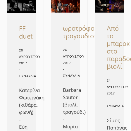
ωροτρόφοι
Από
FF
τραγουδιστές
το
duet
μπαροκ
στο
24
20
παραδο
ΑΥΓΟΎΣΤΟΥ
ΑΥΓΟΎΣΤΟΥ
2017
2017
βιολί​
-
-
ΣΥΝΑΥΛΊΑ
ΣΥΝΑΥΛΊΑ
24
ΑΥΓΟΎΣΤΟΥ
Barbara
Κατερίνα
2017
Sauter
Φωτεινάκη
-
(βιολί,
(κιθάρα,
ΣΥΝΑΥΛΊΑ
τραγούδι)
φωνή)
-
-
Σίμος
Μαρία
Εύη
Παπάνας