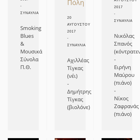
Πόλη
ΑΥΓΟΎΣΤΟΥ
-
2017
ΣΥΝΑΥΛΊΑ
-
20
ΣΥΝΑΥΛΊΑ
ΑΥΓΟΎΣΤΟΥ
Smoking
2017
Blues
Νικόλας
-
&
Σπανός
ΣΥΝΑΥΛΊΑ
Μουσικά
(κόντρατε
Σύνολα
-
Αχιλλέας
Π.Θ.
Ειρήνη
Τίγκας
Μαύρου
(νέι)
(πιάνο)
-
-
Δημήτρης
Νίκος
Τίγκας
Ζαφρανάς
(βιολόνε)
(πιάνο)