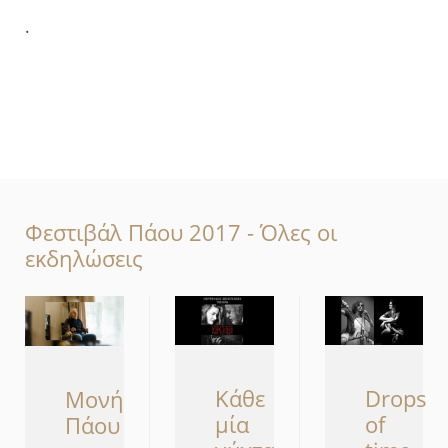
.
Φεστιβάλ Πάου 2017 - Όλες οι
εκδηλώσεις
Κάθε
Drops
Μονή
μία
of
Πάου