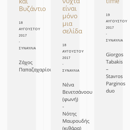
νύχτα
time
και
είναι
Βυζάντιο
μόνο
19
μια
ΑΥΓΟΎΣΤΟΥ
18
2017
σελίδα
ΑΥΓΟΎΣΤΟΥ
-
2017
ΣΥΝΑΥΛΊΑ
-
18
ΣΥΝΑΥΛΊΑ
ΑΥΓΟΎΣΤΟΥ
Giorgos
2017
Tabakis
Ζάχος
-
–
Παπαζαχαρίου
ΣΥΝΑΥΛΊΑ
Stavros
Parginos
Νένα
duo
Βενετσάνοου
(φωνή)
-
Νότης
Μαυρουδής
(κιθάρα)