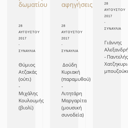
αφηγήσεις
δωματίου
28
ΑΥΓΟΎΣΤΟΥ
2017
-
28
28
ΣΥΝΑΥΛΊΑ
ΑΥΓΟΎΣΤΟΥ
ΑΥΓΟΎΣΤΟΥ
2017
2017
Γιάννης
-
-
Αλεξανδρής
ΣΥΝΑΥΛΊΑ
ΣΥΝΑΥΛΊΑ
- Παντελής
Χατζηκυρι
Δούδη
Θύμιος
μπουζούκ
Κυριακή
Ατζακάς
(παραμυθού)
(ούτι)
-
-
Λιτητάρη
Μιχάλης
Μαργαρίτα
Κουλουμής
(μουσική
(βιολί)
συνοδεία)