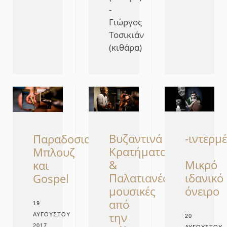
-
Γιώργος
Τοσικιάν
(κιθάρα)
Βυζαντινά
-ιντερμέ
Παραδοσιακό
Κρατήματα
Μπλουζ
&
Μικρό
και
Παλατιανές
ιδανικό
Gospel
μουσικές
όνειρο
από
19
την
ΑΥΓΟΎΣΤΟΥ
20
2017