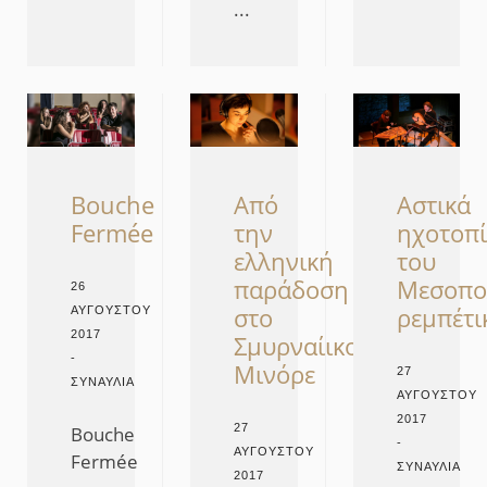
...
Από
Αστικά
Bouche
την
ηχοτοπ
Fermée
ελληνική
του
παράδοση
Μεσοπο
26
στο
ρεμπέτι
ΑΥΓΟΎΣΤΟΥ
2017
Σμυρναίικο
-
Μινόρε
27
ΣΥΝΑΥΛΊΑ
ΑΥΓΟΎΣΤΟΥ
2017
27
Bouche
-
ΑΥΓΟΎΣΤΟΥ
Fermée
ΣΥΝΑΥΛΊΑ
2017