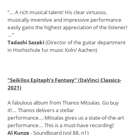
“... A rich musical talent! His clear virtuoso,
musically inventive and impressive performance
easily gains the highest appreciation of the listener!
...”
Tadashi Sazaki
(Director of the guitar department
in Hochschule fur music Koln/ Aachen)
“Seikilos Epitaph’s Fantasy” (DaVinci Classics-
2021)
A fabulous album from Thanos Mitsalas. Go buy
it!... Thanos delivers a stellar
performance....Mitsalas gives us a state-of-the-art
performance... This is a must-have recording!
Al Kunze
- Soundboard (vol 88, n1)