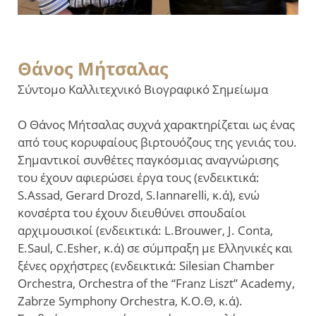
Θάνος Μήτσαλας
Σύντομο Καλλιτεχνικό Βιογραφικό Σημείωμα
Ο Θάνος Μήτσαλας συχνά χαρακτηρίζεται ως ένας
από τους κορυφαίους βιρτουόζους της γενιάς του.
Σημαντικοί συνθέτες παγκόσμιας αναγνώρισης
του έχουν αφιερώσει έργα τους (ενδεικτικά:
S.Assad, Gerard Drozd, S.Iannarelli, κ.ά), ενώ
κονσέρτα του έχουν διευθύνει σπουδαίοι
αρχιμουσικοί (ενδεικτικά: L.Βrouwer, J. Conta,
E.Saul, C.Esher, κ.ά) σε σύμπραξη με Ελληνικές και
ξένες ορχήστρες (ενδεικτικά: Silesian Chamber
Orchestra, Orchestra of the “Franz Liszt” Academy,
Zabrze Symphony Orchestra, K.Ο.Θ, κ.ά).