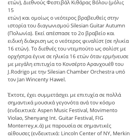
ετών), Διεθνούς Φεστιβάλ Κιθάρας Βόλου (μόλις
15
ετών) και ομοίως ο νεότερος βραβευθείς στην
ιστορία του διαγωνισμού Silesian Guitar Autumn
(Πολωνία). Εκεί απέσπασε το 2ο βραβείο και
ειδική διάκριση ως ο νεότερος φιναλίστ (σε ηλικία
16 ετών). Το διεθνές του ντεμπούτο ως σολίστ με
ορχήστρα έγινε σε ηλικία 16 ετών όταν ερμήνευσε
με μεγάλη επιτυχία το Κονσέρτο Αρανχουέθ του
J.Rodrigo με την Silesian Chamber Orchestra υπό
τον Jan Wincenty Hawel.
Έκτοτε, έχει συμμετάσχει με επιτυχία σε πολλά
σημαντικά μουσικά γεγονότα ανά τον κόσμο
(ενδεικτικά: Aspen Music Festival, Movimento
Violao, Shenyang Int. Guitar Festival, FIG
Monterrey,κ.ά) με παρουσία σε σημαντικές
αίθουσες (ενδεικτικά: Lincoln Center of NY, Merkin