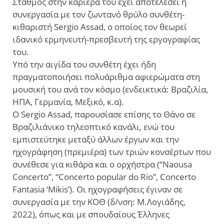
Σταθμός στην καριέρα του έχει αποτελέσει η
συνεργασία με τον ζωντανό θρύλο συνθέτη-
κιθαριστή Sergio Assad, ο οποίος τον θεωρεί
ιδανικό ερμηνευτή-πρεσβευτή της εργογραφίας
του.
Υπό την αιγίδα του συνθέτη έχει ήδη
πραγματοποιήσει πολυάριθμα αφιερώματα στη
μουσική του ανά τον κόσμο (ενδεικτικά: Βραζιλία,
ΗΠΑ, Γερμανία, Μεξικό, κ.α).
O Sergio Assad, παρουσίασε επίσης το Θάνο σε
Βραζιλιάνικο τηλεοπτικό κανάλι, ενώ του
εμπιστεύτηκε μεταξύ άλλων έργων και την
ηχογράφηση (πρεμιέρα) των τριών κονσέρτων που
συνέθεσε για κιθάρα και ο ορχήστρα (“Naousa
Concerto”, “Concerto popular do Rio”, Concerto
Fantasia ‘Mikis’). Οι ηχογραφήσεις έγιναν σε
συνεργασία με την ΚΟΘ (δ/νση: Μ.Λογιάδης,
2022), όπως και με σπουδαίους Έλληνες