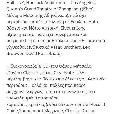
Hall – NY, Hancock Auditorium – Los Angeles,
Queen's Grand Theatre of Zhengzhou (Κίνα),
Μέγαρο Μουσικής Αθηνών,κ.ά), ενώ έχει
περιοδεύσει κατ' επανάληψη σε Ευρώπη, Ασία,
Βόρειο και Νότιο Αμερική. Είναι επίσης
αξιοσημείωτο, πως έχει συνεργαστεί και
μοιραστεί τη σκηνή με θρύλους του κιθαριστικού
γίγνεσθαι (ενδεικτικά:Assad Brothers, Leo
Brouwer, David Russel, κ.ά.).
Η δισκογραφία (8 CD) του Θάνου Μήτσαλα
(DaVinci Classics -Japan, ClearNote- USA)
περιλαμβάνει συνθέσεις από όλες τις στυλιστικές
περιόδους – αλλά και πολλές πρεμιέρες
σύγχρονων έργων, όπου στο σύνολο της έχει
επανειλημμένα αποσπάσει
κορυφαίες κριτικές (ενδεικτικά: American Record
Guide,Soundboard Magazine, Classical Guitar