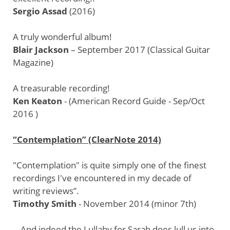
Sergio Assad
(2016)
A truly wonderful album!
Blair Jackson
– September 2017 (Classical Guitar
Magazine)
A treasurable recording!
Ken Keaton
- (American Record Guide - Sep/Oct
2016 )
“Contemplation” (ClearNote 2014)
"Contemplation" is quite simply one of the finest
recordings I've encountered in my decade of
writing reviews”.
Timothy Smith
- November 2014 (minor 7th)
...And indeed the Lullaby for Sarah does lull us into