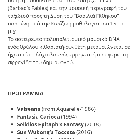
ποιητή-μουσικό Barbad του 7ου μ.χ.αιώνα
(Barbad’s Fables) και την μουσική περιγραφή του
ταξιδιού προς τη Δύση του “Βασιλιά Πίθηκου”
παρμένη από την Κινέζικη μυθολογία του 16ου
μ.χ.
Το αστείρευτο πολυπολιτισμικό μουσικό DNA
ενός θρύλου κιθαριστή-συνθέτη μετουσιώνεται σε
ήχο από τα δάχτυλα ενός ερμηνευτή που φέρει τη
σφραγίδα του δημιουργού.
ΠΡΟΓΡΑΜΜΑ
Valseana
(from Aquarelle/1986)
Fantasia Carioca
(1994)
Seikilos Epitaph's Fantasy
(2018)
Sun Wukong’s Toccata
(2016)