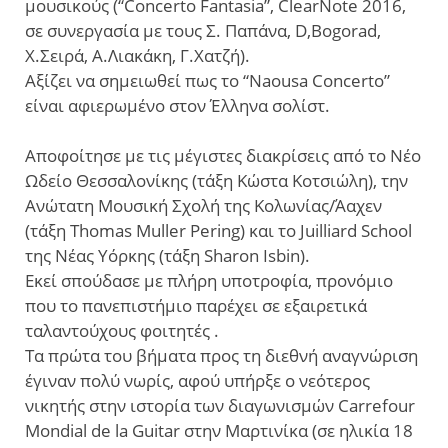
μουσικούς (“Concerto Fantasia”, ClearNote 2016,
σε συνεργασία με τους Σ. Παπάνα, D,Bogorad,
Χ.Σειρά, Α.Λιακάκη, Γ.Χατζή).
Αξίζει να σημειωθεί πως το “Naousa Concerto”
είναι αφιερωμένο στον Έλληνα σολίστ.
Αποφοίτησε με τις μέγιστες διακρίσεις από το Νέο
Ωδείο Θεσσαλονίκης (τάξη Κώστα Κοτσιώλη), την
Ανώτατη Μουσική Σχολή της Κολωνίας/Άαχεν
(τάξη Thomas Muller Pering) και το Juilliard School
της Νέας Υόρκης (τάξη Sharon Isbin).
Εκεί σπούδασε με πλήρη υποτροφία, προνόμιο
που το πανεπιστήμιο παρέχει σε εξαιρετικά
ταλαντούχους φοιτητές .
Τα πρώτα του βήματα προς τη διεθνή αναγνώριση
έγιναν πολύ νωρίς, αφού υπήρξε ο νεότερος
νικητής στην ιστορία των διαγωνισμών Carrefour
Mondial de la Guitar στην Μαρτινίκα (σε ηλικία 18