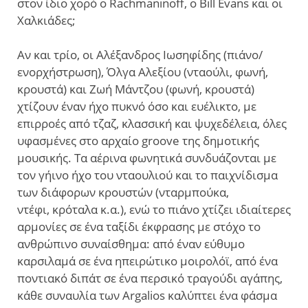
στον ίδιο χορό ο Rachmaninoff, ο Bill Evans και οι
Χαλκιάδες;
Αν και τρίο, οι Αλέξανδρος Ιωσηφίδης (πιάνο/
ενορχήστρωση), Όλγα Αλεξίου (νταούλι, φωνή,
κρουστά) και Ζωή Μάντζου (φωνή, κρουστά)
χτίζουν έναν ήχο πυκνό όσο και ευέλικτο, με
επιρροές από τζαζ, κλασσική και ψυχεδέλεια, όλες
υφασμένες στο αρχαίο groove της δημοτικής
μουσικής. Τα αέρινα φωνητικά συνδυάζονται με
τον γήινο ήχο του νταουλιού και το παιχνίδισμα
των διάφορων κρουστών (νταρμπούκα,
ντέφι, κρόταλα κ.α.), ενώ το πιάνο χτίζει ιδιαίτερες
αρμονίες σε ένα ταξίδι έκφρασης με στόχο το
ανθρώπινο συναίσθημα: από έναν εύθυμο
καρσιλαμά σε ένα ηπειρώτικο μοιρολόϊ, από ένα
ποντιακό διπάτ σε ένα περσικό τραγούδι αγάπης,
κάθε συναυλία των Argalios καλύπτει ένα φάσμα