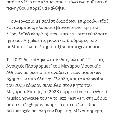
από το γέλιο στο κλάμα, όπως μόνο ένα αυθεντικό
πανηγύρι μπορεί να καλύψει.
Η συνεργασία με σολίστ διαφόρων επιρροών (τζαζ
κοντραμπάσο, κλασσικό βιολοντσέλο, κρητική
λύρα, λαϊκό κλαρίνο) ενσωματώνει στον εύπλαστο
ήχο των Argalios τις μουσικές διαδρομές των
σολίστ σε ένα τολμηρό ταξίδι αυτοσχεδιασμού.
Το 2022 διακρίθηκαν στον διαγωνισμό “Γέφυρες -
Ανοιχτές Πλατφόρμες” του Μεγάρου Μουσικής
Αθηνών με σκοπό την ανάδειξη νέων μουσικών
σχημάτων από όλη την Ελλάδα, και το καλοκαίρι
του 2023 έδωσαν συναυλία στον Κήπο του
Μεγάρου. Επίσης, το 2023 συμμετείχαν στο World
Music Showcase του “A to Jazz Festival”, στη Σόφια,
όπου επιλέχθηκαν ανάμεσα από πολυάριθμες
συμμετοχές απ’ όλη την Ευρώπη. Μέχρι σήμερα,