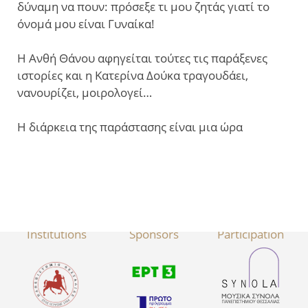
δύναμη να πουν: πρόσεξε τι μου ζητάς γιατί το
όνομά μου είναι Γυναίκα!
Η Ανθή Θάνου αφηγείται τούτες τις παράξενες
ιστορίες και η Κατερίνα Δούκα τραγουδάει,
νανουρίζει, μοιρολογεί…
Η διάρκεια της παράστασης είναι μια ώρα
Organising
​Media
With the
I
nstitution
s
Sponsors
Participation